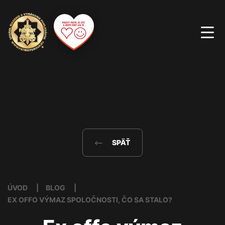
SPÄŤ
ÚVOD
BLOG
EX OFFO VÝMAZ SPOLOČNOSTI, ČO SA STALO?