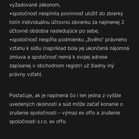
vyžadované zákonom,
•spoločnosť nesplnila povinnosť uložiť do zbierky
listín individuálnu účtovnú závierku za najmenej 2
účtovné obdobia nasledujúce po sebe,
•spoločnosť nespĺňa podmienku „živého“ právneho
vzťahu k sídlu (napríklad bola jej ukončená nájomná
zmluva a spoločnosť nemá k svojej adrese
zapísanej v obchodnom registri už žiadny iný
právny vzťah).
Postačuje, ak je naplnená čo i len jedna z vyššie
uvedených okolností a súd môže začať konanie o
zrušenie spoločnosti – výmaz ex offo a zrušenie
spoločnosti s.r.o. ex offo.