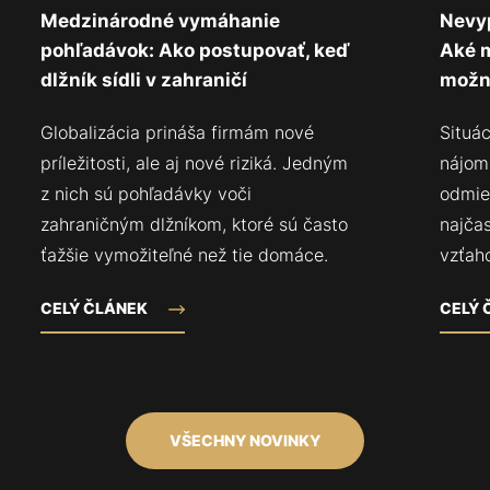
Medzinárodné vymáhanie
Nevy
pohľadávok: Ako postupovať, keď
Aké 
dlžník sídli v zahraničí
možn
Globalizácia prináša firmám nové
Situá
príležitosti, ale aj nové riziká. Jedným
nájom
z nich sú pohľadávky voči
odmie
zahraničným dlžníkom, ktoré sú často
najča
ťažšie vymožiteľné než tie domáce.
vzťah
CELÝ ČLÁNEK
CELÝ
VŠECHNY NOVINKY