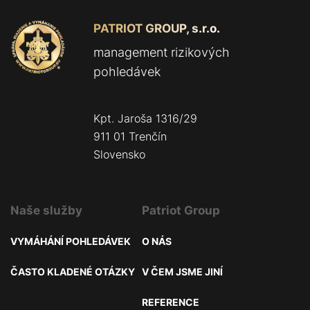
PATRIOT GROUP, s.r.o.
management rizikových
pohledávek
Kpt. Jaroša 1316/29
911 01 Trenčín
Slovensko
Naše služby
Patriot Group
VYMÁHÁNÍ POHLEDÁVEK
O NÁS
ČASTO KLADENÉ OTÁZKY
V ČEM JSME JINÍ
REFERENCE