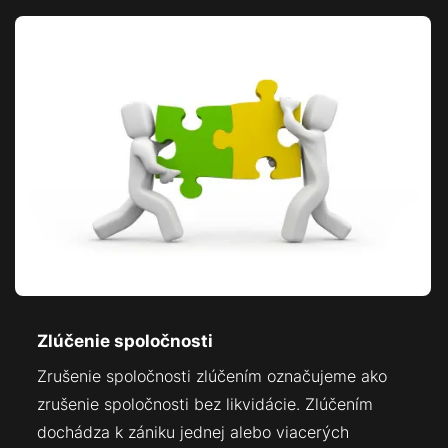
Zlúčenie spoločnosti
Zrušenie spoločnosti zlúčením označujeme ako
zrušenie spoločnosti bez likvidácie. Zlúčením
dochádza k zániku jednej alebo viacerých