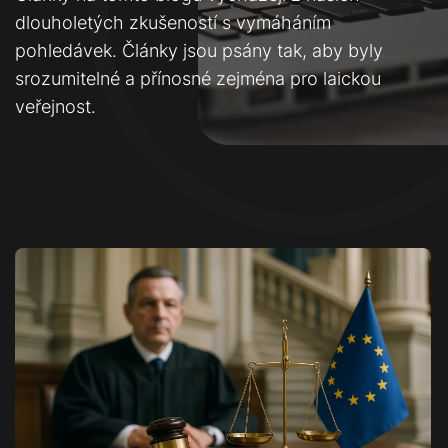
dlouholetých zkušeností s vymáháním
pohledávek. Články jsou psány tak, aby byly
srozumitelné a přínosné zejména pro laickou
veřejnost.