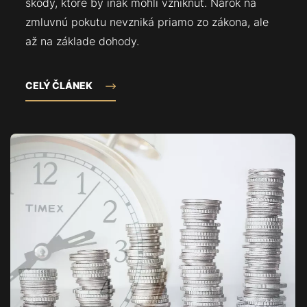
škody, ktoré by inak mohli vzniknúť. Nárok na
zmluvnú pokutu nevzniká priamo zo zákona, ale
až na základe dohody.
CELÝ ČLÁNEK