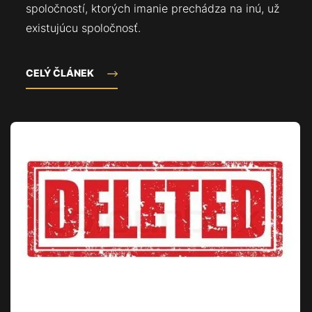
spoločností, ktorých imanie prechádza na inú, už
existujúcu spoločnosť.
CELÝ ČLÁNEK