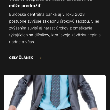
môže predražiť
Európska centrálna banka aj v roku 2023
postupne zvyšuje základnú úrokovú sadzbu. S jej
zvýšením súvisí aj nárast úrokov z omeškania
týkajúcich sa dlžníkov, ktorí svoje záväzky neplnia
riadne a včas.
CELÝ ČLÁNEK