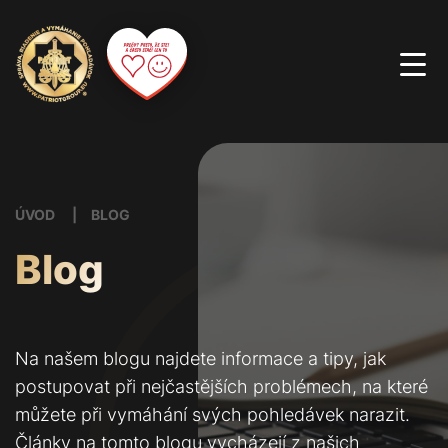
ÚVOD
BLOG
Blog
Na našem blogu najdete informace a tipy, jak
postupovat při nejčastějších problémech, na které
můžete při vymáhání svých pohledávek narazit.
Články na tomto blogu vycházejí z našich