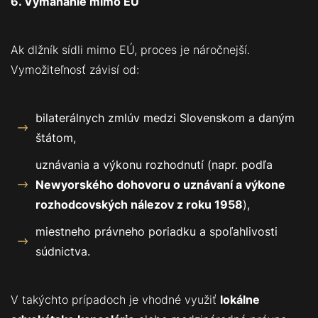
6. Vymáhanie mimo EÚ
Ak dlžník sídli mimo EÚ, proces je náročnejší.
Vymožiteľnosť závisí od:
bilaterálnych zmlúv medzi Slovenskom a daným
štátom,
uznávania a výkonu rozhodnutí (napr. podľa
Newyorského dohovoru o uznávaní a výkone
rozhodcovských nálezov z roku 1958
),
miestneho právneho poriadku a spoľahlivosti
súdnictva.
V takýchto prípadoch je vhodné využiť
lokálne