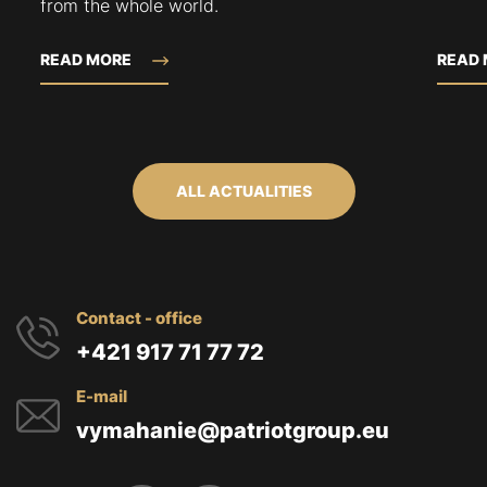
from the whole world.
READ MORE
READ
ALL ACTUALITIES
Contact - office
+421 917 71 77 72
E-mail
vymahanie@patriotgroup.eu