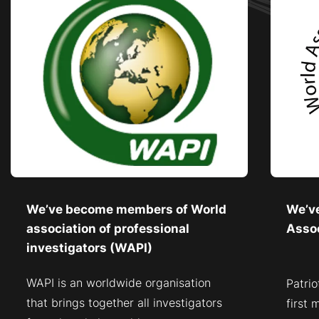
We’ve become members of World
We’v
association of professional
Assoc
investigators (WAPI)
WAPI is an worldwide organisation
Patrio
that brings together all investigators
first