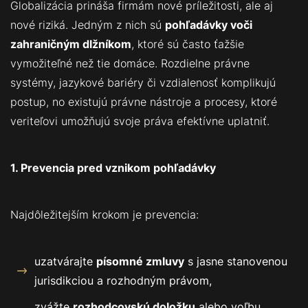
Globalizácia prináša firmám nové príležitosti, ale aj
nové riziká. Jedným z nich sú
pohľadávky voči
zahraničným dlžníkom
, ktoré sú často ťažšie
vymožiteľné než tie domáce. Rozdielne právne
systémy, jazykové bariéry či vzdialenosť komplikujú
postup, no existujú právne nástroje a procesy, ktoré
veriteľovi umožňujú svoje práva efektívne uplatniť.
1. Prevencia pred vznikom pohľadávky
Najdôležitejším krokom je prevencia:
uzatvárajte
písomné zmluvy
s jasne stanovenou
jurisdikciou a rozhodným právom,
zvážte
rozhodcovskú doložku
alebo voľbu