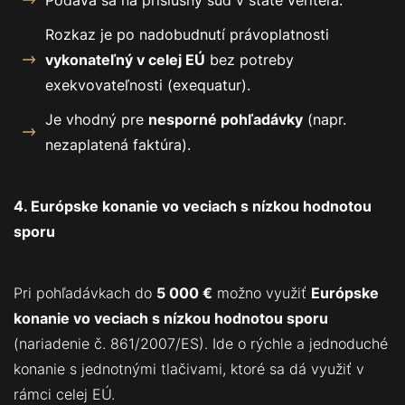
Podáva sa na príslušný súd v štáte veriteľa.
Rozkaz je po nadobudnutí právoplatnosti
vykonateľný v celej EÚ
bez potreby
exekvovateľnosti (exequatur).
Je vhodný pre
nesporné pohľadávky
(napr.
nezaplatená faktúra).
4. Európske konanie vo veciach s nízkou hodnotou
sporu
Pri pohľadávkach do
5 000 €
možno využiť
Európske
konanie vo veciach s nízkou hodnotou sporu
(nariadenie č. 861/2007/ES). Ide o rýchle a jednoduché
konanie s jednotnými tlačivami, ktoré sa dá využiť v
rámci celej EÚ.