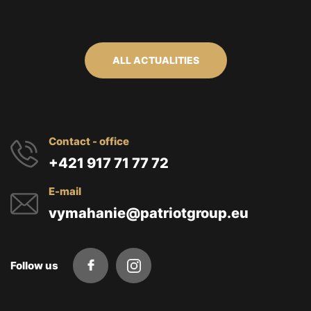
ALL ACTUALITIES
Contact - office
+421 917 71 77 72
E-mail
vymahanie@patriotgroup.eu
Follow us