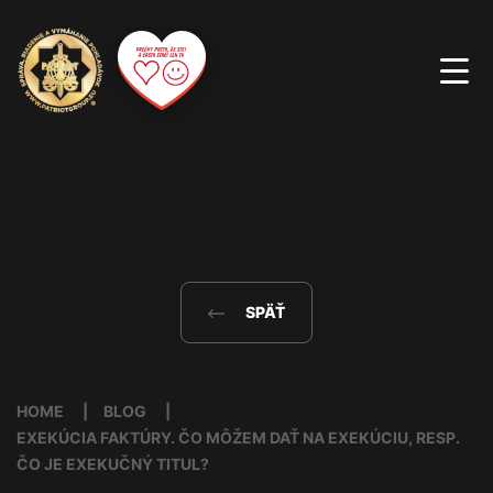
SPÄŤ
HOME
BLOG
EXEKÚCIA FAKTÚRY. ČO MÔŽEM DAŤ NA EXEKÚCIU, RESP.
ČO JE EXEKUČNÝ TITUL?