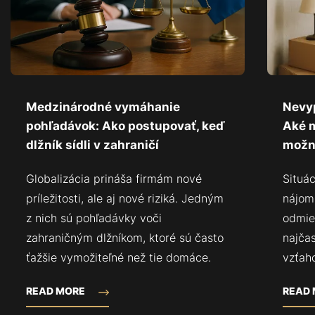
Medzinárodné vymáhanie
Nevy
pohľadávok: Ako postupovať, keď
Aké 
dlžník sídli v zahraničí
možn
Globalizácia prináša firmám nové
Situá
príležitosti, ale aj nové riziká. Jedným
nájom
z nich sú pohľadávky voči
odmie
zahraničným dlžníkom, ktoré sú často
najča
ťažšie vymožiteľné než tie domáce.
vzťah
READ MORE
READ