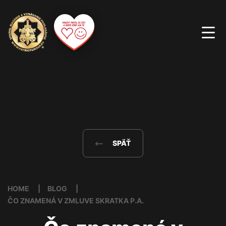
SPÄŤ
HOME
BLOG
ČO ZNAMENÁ V ZMLUVE SKRATKA P.A.