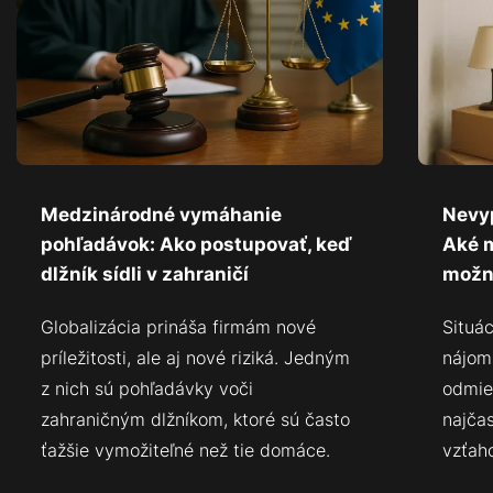
Medzinárodné vymáhanie
Nevy
pohľadávok: Ako postupovať, keď
Aké 
dlžník sídli v zahraničí
možn
Globalizácia prináša firmám nové
Situá
príležitosti, ale aj nové riziká. Jedným
nájom
z nich sú pohľadávky voči
odmie
zahraničným dlžníkom, ktoré sú často
najča
ťažšie vymožiteľné než tie domáce.
vzťah