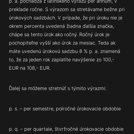
p. a. pochádza z latinského výrazu per annum, v
preklade ročne. S výrazom sa stretávame bežne pri
úrokových sadzbách. V prípade, že pri úroku nie je
okrem percenta uvedená žiadna ďalšia značka,
chápe sa tento úrok ako ročný. Ročný úrok je
pochopiteľne vyšší ako úrok za mesiac. Teda ak
máte uvedenú úrokovú sadzbu 8 % p. a. znamená
to, že za jeden rok zaplatíte navýšenie zo 100,-
EUR na 108,- EUR.
Ďalej sa môžeme stretnúť s týmito výrazmi:
p. s. – per semestre, polročné úrokovacie obdobie
p. q. – per quartale, štvrťročné úrokovacie obdobie