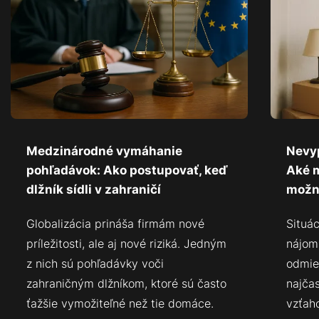
Medzinárodné vymáhanie
Nevy
pohľadávok: Ako postupovať, keď
Aké 
dlžník sídli v zahraničí
možn
Globalizácia prináša firmám nové
Situá
príležitosti, ale aj nové riziká. Jedným
nájom
z nich sú pohľadávky voči
odmie
zahraničným dlžníkom, ktoré sú často
najča
ťažšie vymožiteľné než tie domáce.
vzťah