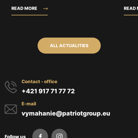
READ MORE
READ
ALL ACTUALITIES
Contact - office
+421 917 71 77 72
E-mail
vymahanie@patriotgroup.eu
Follow us