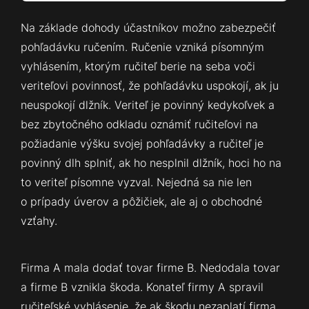
Na základe dohody účastníkov možno zabezpečiť
pohľadávku ručením. Ručenie vzniká písomným
vyhlásením, ktorým ručiteľ berie na seba voči
veriteľovi povinnosť, že pohľadávku uspokojí, ak ju
neuspokojí dlžník. Veriteľ je povinný kedykoľvek a
bez zbytočného odkladu oznámiť ručiteľovi na
požiadanie výšku svojej pohľadávky a ručiteľ je
povinný dlh splniť, ak ho nesplnil dlžník, hoci ho na
to veriteľ písomne vyzval. Nejedná sa nie len
o prípady úverov a pôžičiek, ale aj o obchodné
vzťahy.
Firma A mala dodať tovar firme B. Nedodala tovar
a firme B vznikla škoda. Konateľ firmy A spravil
ručiteľské vyhlásenie, že ak škodu nezaplatí firma