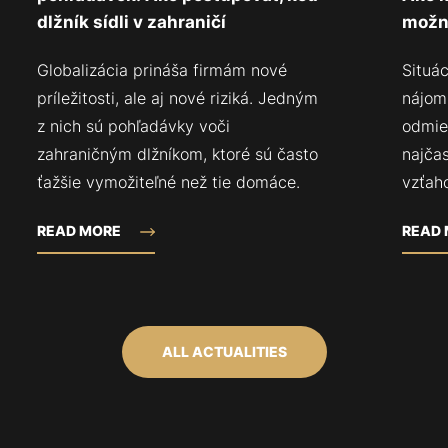
dlžník sídli v zahraničí
možn
Globalizácia prináša firmám nové
Situá
príležitosti, ale aj nové riziká. Jedným
nájom
z nich sú pohľadávky voči
odmie
zahraničným dlžníkom, ktoré sú často
najča
ťažšie vymožiteľné než tie domáce.
vzťah
READ MORE
READ
ALL ACTUALITIES