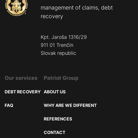
management of claims, debt
recovery
Kpt. Jaroša 1316/29
911 01 Trenčín
Slovak republic
Our services
Patriot Group
DEBT RECOVERY
ABOUT US
FAQ
WHY ARE WE DIFFERENT
REFERENCES
CONTACT