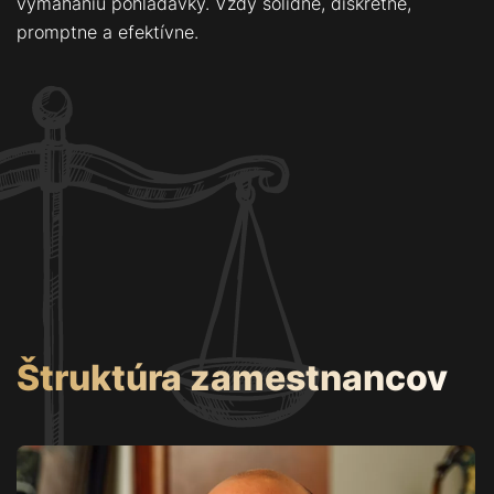
vymáhaniu pohľadávky. Vždy solídne, diskrétne,
promptne a efektívne.
Štruktúra zamestnancov