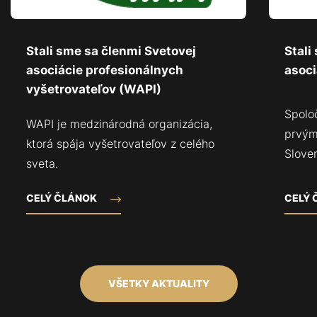
Stali sme sa členmi Svetovej
Stali
asociácie profesionálnych
asoci
vyšetrovateľov (WAPI)
Spolo
WAPI je medzinárodná organizácia,
prvým
ktorá spája vyšetrovateľov z celého
Sloven
sveta.
CELÝ ČLÁNOK
CELÝ
VŠETKY AKTUALITY