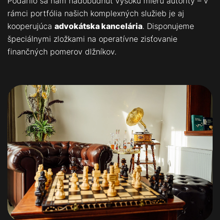
Podarilo sa nám nadobudnúť vysokú mieru autority – v
rámci portfólia našich komplexných služieb je aj
kooperujúca
advokátska kancelária
. Disponujeme
špeciálnymi zložkami na operatívne zisťovanie
finančných pomerov dlžníkov.