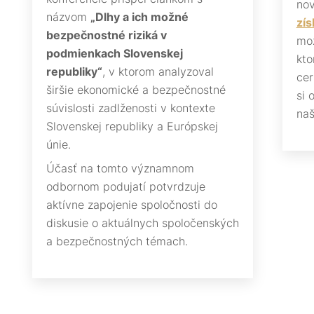
nov
názvom
„Dlhy a ich možné
zís
bezpečnostné riziká v
mož
podmienkach Slovenskej
kto
republiky“
, v ktorom analyzoval
cer
širšie ekonomické a bezpečnostné
si 
súvislosti zadlženosti v kontexte
naš
Slovenskej republiky a Európskej
únie.
Účasť na tomto významnom
odbornom podujatí potvrdzuje
aktívne zapojenie spoločnosti do
diskusie o aktuálnych spoločenských
a bezpečnostných témach.