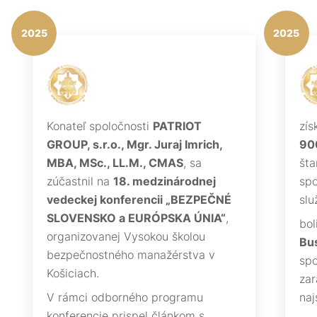
2025
2025
Konateľ spoločnosti
PATRIOT
zís
GROUP, s.r.o., Mgr. Juraj Imrich,
90
MBA, MSc., LL.M., CMAS
, sa
šta
zúčastnil na
18. medzinárodnej
spo
vedeckej konferencii „BEZPEČNÉ
slu
SLOVENSKO a EURÓPSKA ÚNIA“
,
bol
organizovanej Vysokou školou
Bus
bezpečnostného manažérstva v
spo
Košiciach.
zar
V rámci odborného programu
naj
konferencie prispel článkom s