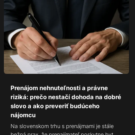
Prenájom nehnuteľnosti a právne
riziká: prečo nestačí dohoda na dobré
slovo a ako preveriť budúceho
nájomcu
Na slovenskom trhu s prenájmami je stále
bežná prax, že prenajímateľ poskytne byt