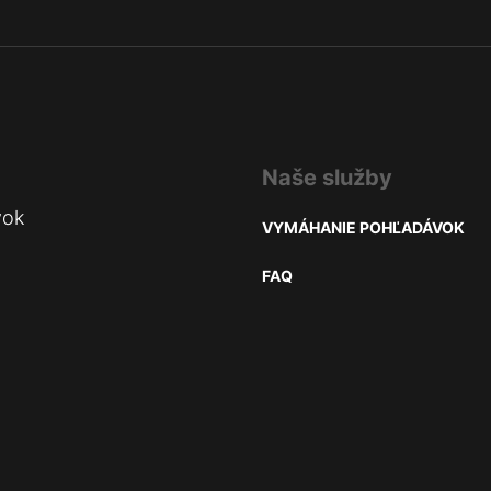
Naše služby
vok
VYMÁHANIE POHĽADÁVOK
FAQ