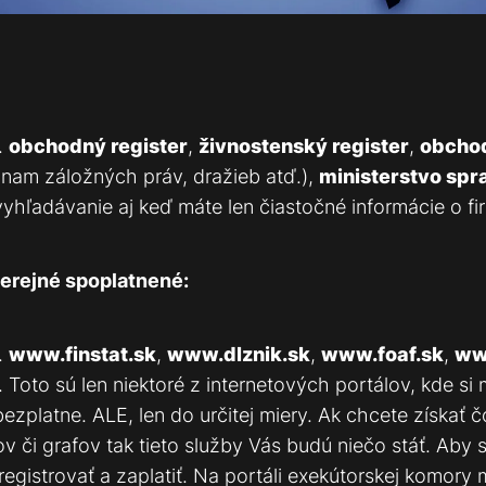
.
obchodný register
,
živnostenský register
,
obchod
nam záložných práv, dražieb atď.),
ministerstvo spr
hľadávanie aj keď máte len čiastočné informácie o fi
verejné spoplatnené:
.
www.finstat.sk
,
www.dlznik.sk
,
www.foaf.sk
,
ww
. Toto sú len niektoré z internetových portálov, kde si
bezplatne. ALE, len do určitej miery. Ak chcete získať 
ov či grafov tak tieto služby Vás budú niečo stáť. Aby 
egistrovať a zaplatiť. Na portáli exekútorskej komory m