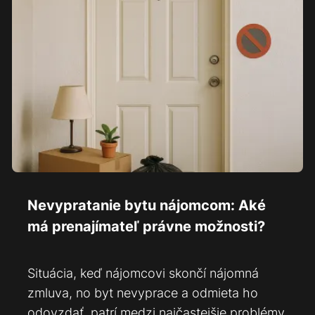
Nevypratanie bytu nájomcom: Aké
má prenajímateľ právne možnosti?
Situácia, keď nájomcovi skončí nájomná
zmluva, no byt nevyprace a odmieta ho
odovzdať, patrí medzi najčastejšie problémy