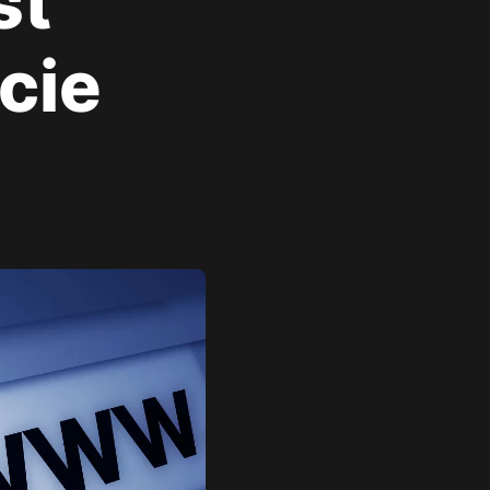
sť
cie