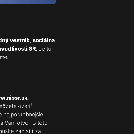
ný vestník
,
sociálna
avodlivosti SR
. Je tu
rme.
w.nissr.sk
,
 môžete overiť
čo najpodrobnejšie
sa Vám otvorilo toto
usíte zaplatiť za