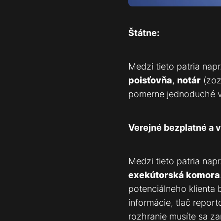
Štátne:
Medzi tieto patria napr
poisťovňa
,
notár
(zoz
pomerne jednoduché vy
Verejné bezplatné a 
Medzi tieto patria napr
exekútorská komora
potenciálneho klienta 
informácie, tlač report
rozhranie musíte sa zar