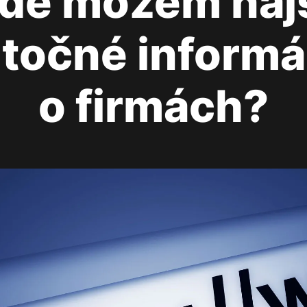
de môžem náj
itočné informá
o firmách?