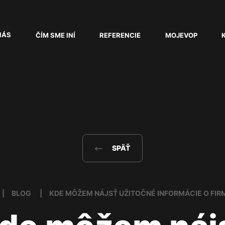
NÁS
ČÍM SME INÍ
REFERENCIE
MOJEVOP
SPÄŤ
BLOG
KDE MÔŽEM NÁJSŤ UŽITOČNÉ INFORMÁCIE O FI